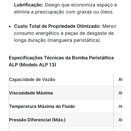
Lubrificação:
Design que economiza espaço e
elimina a preocupação com graxas ou óleos.
Custo Total de Propriedade Otimizado:
Menor
consumo energético e peças de desgaste de
longa duração (mangueira peristáltica).
Especificações Técnicas da Bomba Peristáltica
ALP (Modelo ALP 13)
Capacidade de Vazão
Até 1
Viscosidade Máxima
Até 1
Temperatura Máxima do Fluido
Até 1
Pressão Diferencial (Máx.)
Até 4 