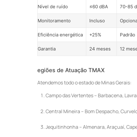
Nível de ruído
≤60 dBA
70-85 
Monitoramento
Incluso
Opciona
Eficiência energética
+25%
Padrão
Garantia
24 meses
12 mes
egiões de Atuação TMAX
Atendemos todo o estado de Minas Gerais:
Campo das Vertentes – Barbacena, Lavras
Central Mineira – Bom Despacho, Curvelo
Jequitinhonha – Almenara, Araçuaí, Cap