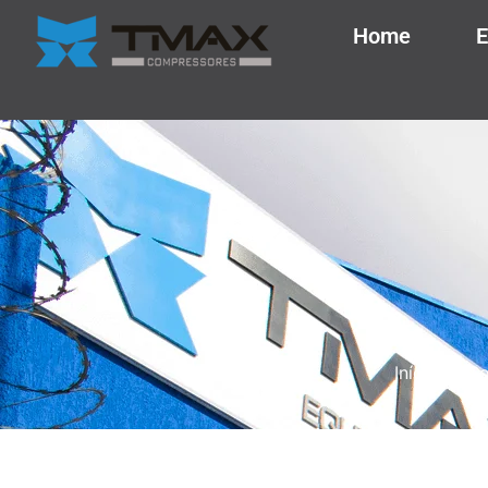
Home
E
Início
So