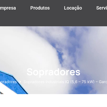
mpresa
Produtos
Locação
Serv
Sopradores
pradores
Sopradores Industriais IQ (5,6 – 75 kW) – Ga