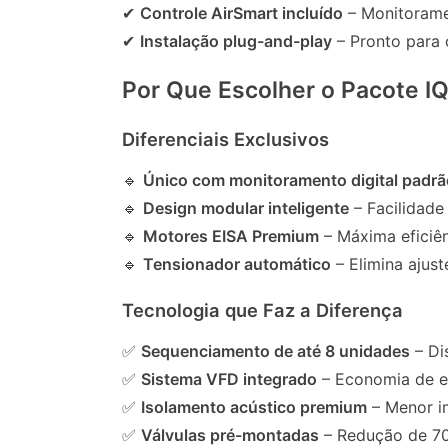
✔
Controle AirSmart incluído
– Monitorame
✔
Instalação plug-and-play
– Pronto para 
Por Que Escolher o Pacote I
Diferenciais Exclusivos
🔹
Único com monitoramento digital padrã
🔹
Design modular inteligente
– Facilidad
🔹
Motores EISA Premium
– Máxima eficiên
🔹
Tensionador automático
– Elimina ajust
Tecnologia que Faz a Diferença
✅
Sequenciamento de até 8 unidades
– Di
✅
Sistema VFD integrado
– Economia de e
✅
Isolamento acústico premium
– Menor i
✅
Válvulas pré-montadas
– Redução de 70