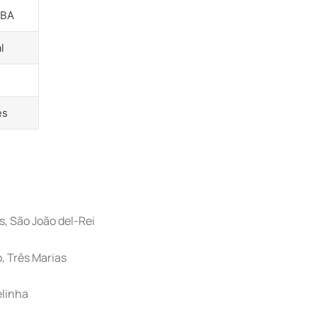
dBA
l
es
, São João del-Rei
, Três Marias
elinha