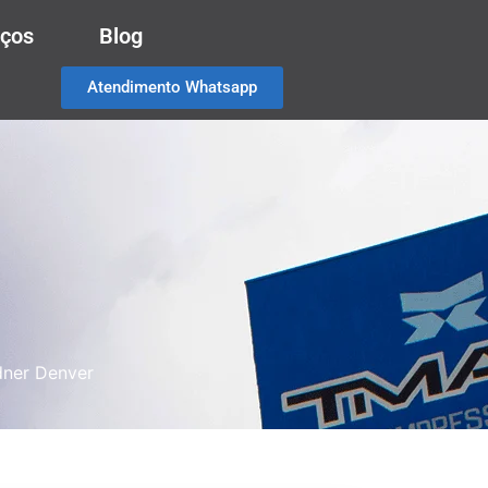
iços
Blog
Atendimento Whatsapp
rdner Denver