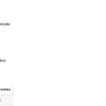
enção
dos
rentes
a