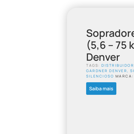
Sopradore
(5,6 – 75
Denver
TAGS:
DISTRIBUIDO
GARDNER DENVER
,
S
SILENCIOSO
MARCA
Saiba mais