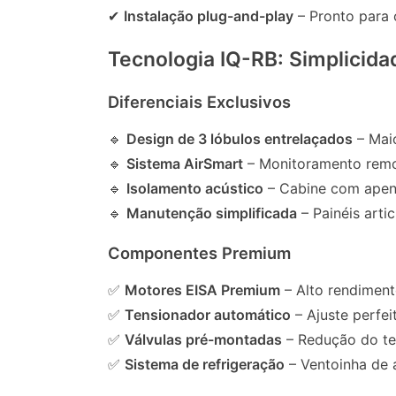
✔
Instalação plug-and-play
– Pronto para 
Tecnologia IQ-RB: Simplicida
Diferenciais Exclusivos
🔹
Design de 3 lóbulos entrelaçados
– Maio
🔹
Sistema AirSmart
– Monitoramento remo
🔹
Isolamento acústico
– Cabine com apena
🔹
Manutenção simplificada
– Painéis arti
Componentes Premium
✅
Motores EISA Premium
– Alto rendiment
✅
Tensionador automático
– Ajuste perfei
✅
Válvulas pré-montadas
– Redução do te
✅
Sistema de refrigeração
– Ventoinha de a