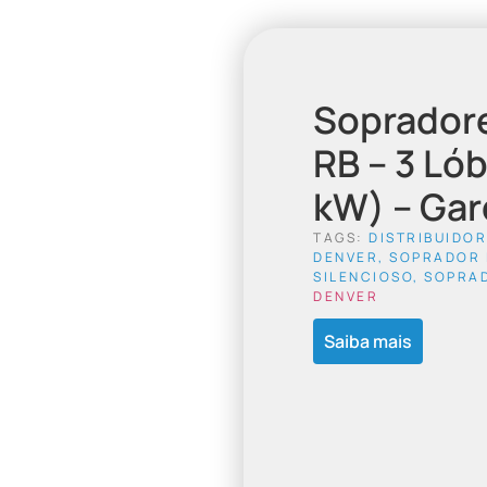
Sopradore
RB – 3 Lób
kW) – Gar
TAGS:
DISTRIBUIDO
DENVER
,
SOPRADOR 
SILENCIOSO
,
SOPRAD
DENVER
Saiba mais