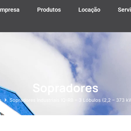
mpresa
Produtos
Locação
Serv
Sopradores
s
Sopradores Industriais IQ-RB – 3 Lóbulos (2,2 – 373 