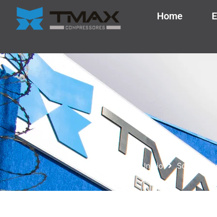
Home
E
Início
Sopradore