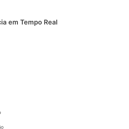
ncia em Tempo Real
o
ão