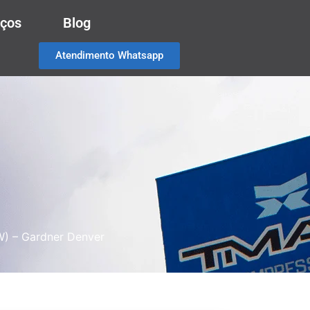
iços
Blog
Atendimento Whatsapp
kW) – Gardner Denver