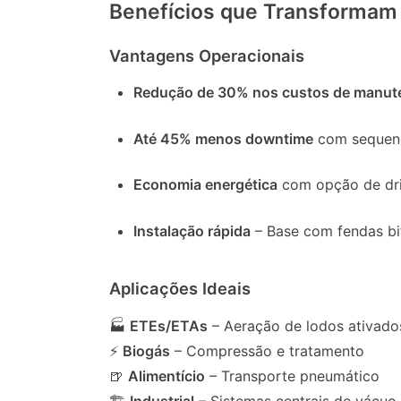
Benefícios que Transformam
Vantagens Operacionais
Redução de 30% nos custos de manut
Até 45% menos downtime
com sequen
Economia energética
com opção de dr
Instalação rápida
– Base com fendas bi
Aplicações Ideais
🏭
ETEs/ETAs
– Aeração de lodos ativado
⚡
Biogás
– Compressão e tratamento
🍺
Alimentício
– Transporte pneumático
🏗
Industrial
– Sistemas centrais de vácuo