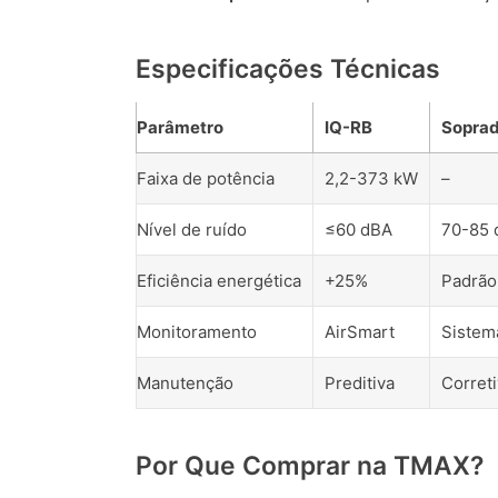
Especificações Técnicas
Parâmetro
IQ-RB
Soprad
Faixa de potência
2,2-373 kW
–
Nível de ruído
≤60 dBA
70-85 
Eficiência energética
+25%
Padrão
Monitoramento
AirSmart
Sistem
Manutenção
Preditiva
Corret
Por Que Comprar na TMAX?